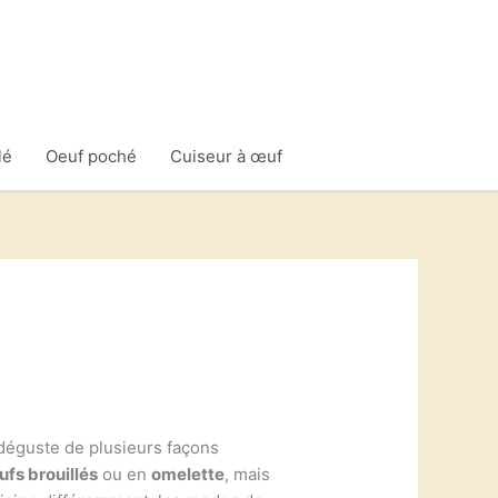
lé
Oeuf poché
Cuiseur à œuf
e déguste de plusieurs façons
ufs brouillés
ou en
omelette
, mais