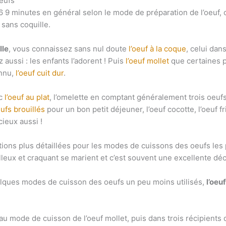
eufs
6 9 minutes en général selon le mode de préparation de l’oeuf,
 sans coquille.
lle
, vous connaissez sans nul doute
l’oeuf à la coque
, celui dan
 aussi : les enfants l’adorent ! Puis
l’oeuf mollet
que certaines 
onnu,
l’oeuf cuit dur
.
c
l’oeuf au plat
, l’omelette en comptant généralement trois oeuf
ufs brouillés
pour un bon petit déjeuner, l’oeuf cocotte, l’oeuf fri
ieux aussi !
ations plus détaillées pour les modes de cuissons des oeufs les 
lleux et craquant se marient et c’est souvent une excellente dé
uelques modes de cuisson des oeufs un peu moins utilisés,
l’oeuf
er au mode de cuisson de l’oeuf mollet, puis dans trois récipients 