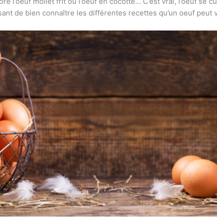
 l’oeuf mollet frit ou l’oeuf en cocotte… C’est vrai, l’oeuf se 
ssant de bien connaître les différentes recettes qu’un oeuf peut 