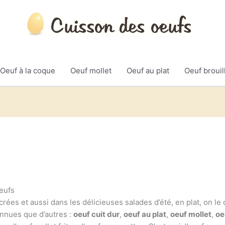
Oeuf à la coque
Oeuf mollet
Oeuf au plat
Oeuf brouil
eufs
ucrées et aussi dans les délicieuses salades d’été, en plat, on l
onnues que d’autres :
oeuf cuit dur
,
oeuf au plat
,
oeuf mollet
,
oe