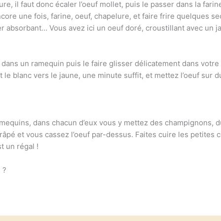
ure, il faut donc écaler l’oeuf mollet, puis le passer dans la farin
re une fois, farine, oeuf, chapelure, et faire frire quelques s
er absorbant… Vous avez ici un oeuf doré, croustillant avec un 
euf dans un ramequin puis le faire glisser délicatement dans votr
t le blanc vers le jaune, une minute suffit, et mettez l’oeuf sur d
ts ramequins, dans chacun d’eux vous y mettez des champignons, 
 râpé et vous cassez l’oeuf par-dessus. Faites cuire les petites
t un régal !
 ?